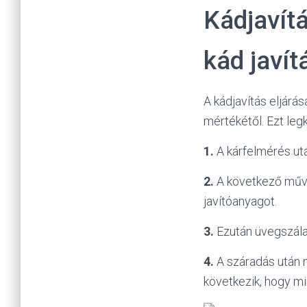
Kádjavítá
kád javít
A kádjavítás eljárá
mértékétől. Ezt leg
1.
A kárfelmérés után
2.
A következő művel
javítóanyagot.
3.
Ezután üvegszálat
4.
A száradás után m
következik, hogy mi