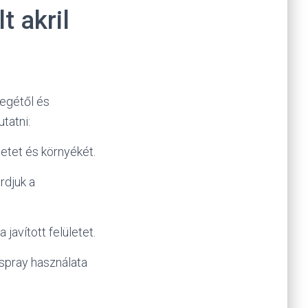
t akril
legétől és
tatni:
letet és környékét.
rdjuk a
javított felületet.
l spray használata