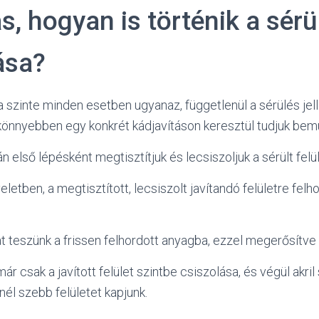
s, hogyan is történik a sérül
ása?
sa szinte minden esetben ugyanaz, függetlenül a sérülés jel
könnyebben egy konkrét kádjavításon keresztül tudjuk bemu
 első lépésként megtisztítjuk és lecsiszoljuk a sérült felü
etben, a megtisztított, lecsiszolt javítandó felületre felho
 teszünk a frissen felhordott anyagba, ezzel megerősítve a 
ár csak a javított felület szintbe csiszolása, és végül akri
nél szebb felületet kapjunk.