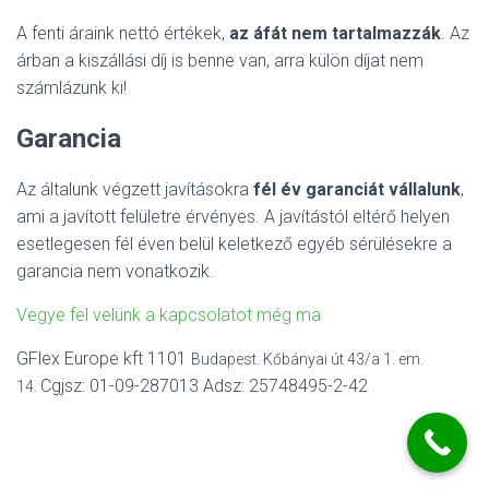
L
Á
A fenti áraink nettó értékek,
az áfát nem tartalmazzák
. Az
S
árban a kiszállási díj is benne van, arra külön díjat nem
A
számlázunk ki!
Garancia
Az általunk végzett javításokra
fél év garanciát vállalunk
,
ami a javított felületre érvényes. A javítástól eltérő helyen
esetlegesen fél éven belül keletkező egyéb sérülésekre a
garancia nem vonatkozik.
Vegye fel velünk a kapcsolatot még ma
GFlex Europe kft 1101
Budapest. Kőbányai út 43/a 1. em.
Cgjsz: 01-09-287013 Adsz: 25748495-2-42
14.