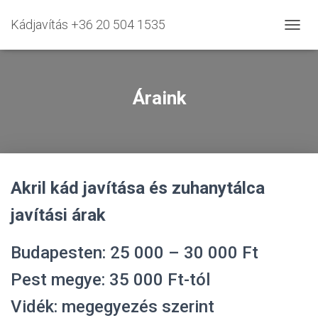
Kádjavítás +36 20 504 1535
N
A
V
I
G
Áraink
Á
C
I
Ó
B
E
Akril kád javítása és zuhanytálca
-
/
javítási árak
K
I
K
Budapesten: 25 000 – 30 000 Ft
A
P
Pest megye: 35 000 Ft-tól
C
S
Vidék: megegyezés szerint
O