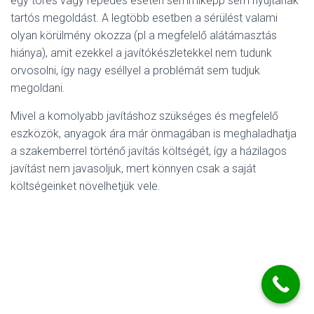
egy törés vagy repedés esetén semmiképp sem nyújtanak
L
Á
tartós megoldást. A legtöbb esetben a sérülést valami
S
olyan körülmény okozza (pl a megfelelő alátámasztás
A
hiánya), amit ezekkel a javítókészletekkel nem tudunk
orvosolni, így nagy eséllyel a problémát sem tudjuk
megoldani.
Mivel a komolyabb javításhoz szükséges és megfelelő
eszközök, anyagok ára már önmagában is meghaladhatja
a szakemberrel történő javítás költségét, így a házilagos
javítást nem javasoljuk, mert könnyen csak a saját
költségeinket növelhetjük vele.