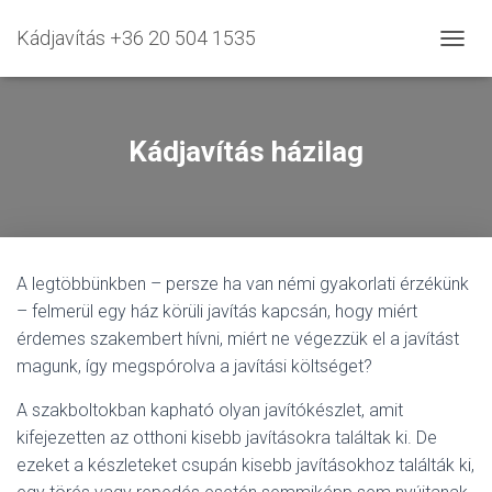
Kádjavítás +36 20 504 1535
N
A
V
I
G
Kádjavítás házilag
Á
C
I
Ó
B
E
A legtöbbünkben – persze ha van némi gyakorlati érzékünk
-
/
– felmerül egy ház körüli javítás kapcsán, hogy miért
K
érdemes szakembert hívni, miért ne végezzük el a javítást
I
magunk, így megspórolva a javítási költséget?
K
A
A szakboltokban kapható olyan javítókészlet, amit
P
C
kifejezetten az otthoni kisebb javításokra találtak ki. De
S
ezeket a készleteket csupán kisebb javításokhoz találták ki,
O