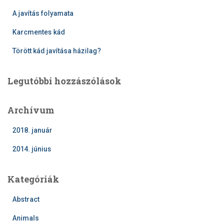
s
A javítás folyamata
:
Karcmentes kád
Törött kád javítása házilag?
Legutóbbi hozzászólások
Archívum
2018. január
2014. június
Kategóriák
Abstract
Animals