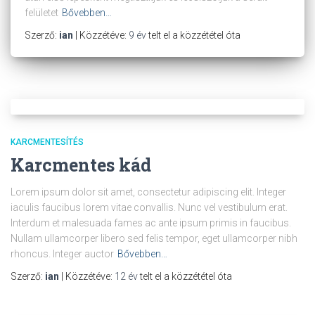
felületet
Bővebben…
Szerző:
ian
| Közzétéve:
9 év
telt el a közzététel óta
KARCMENTESÍTÉS
Karcmentes kád
Lorem ipsum dolor sit amet, consectetur adipiscing elit. Integer
iaculis faucibus lorem vitae convallis. Nunc vel vestibulum erat.
Interdum et malesuada fames ac ante ipsum primis in faucibus.
Nullam ullamcorper libero sed felis tempor, eget ullamcorper nibh
rhoncus. Integer auctor
Bővebben…
Szerző:
ian
| Közzétéve:
12 év
telt el a közzététel óta