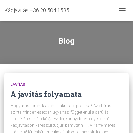
Kádjavítás +36 20 504 1535
NAVIG
BE-/K
Blog
JAVÍTÁS
A javítás folyamata
Hogyan is történik a sérült akril kád javítása? Az eljárás
szinte minden esetben ugyanaz, függetlenül a sérülés
jellegétől és mértékétől. Ezt legkönnyebben egy konkrét
kádjavításon keresztül tudjuk bemutatni: 1. A kárfelmérés
után első lépésként megtisztítjuk és lecsiszoljuk a sérült