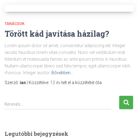
TANÁCSOK
Törött kád javítása házilag?
Lorem ipsum dolor sit amet, consectetur adipiscing elit. Integer
iaculis faucibus lorem vitae convallis. Nunc vel vestibulum erat.
Interdum et malesuada fames ac ante ipsum primis in faucibus.
Nullam ullamcorper libero sed felis tempor, eget ullamcorper nibh
rhoncus. Integer auctor
Bővebben…
Szerző:
ian
| Közzétéve:
12 év
telt el a közzététel óta
K
Keresés…
e
r
e
s
Legutóbbi bejegyzések
é