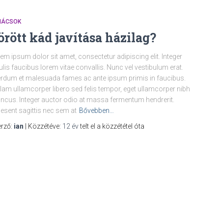
NÁCSOK
örött kád javítása házilag?
em ipsum dolor sit amet, consectetur adipiscing elit. Integer
ulis faucibus lorem vitae convallis. Nunc vel vestibulum erat.
erdum et malesuada fames ac ante ipsum primis in faucibus.
lam ullamcorper libero sed felis tempor, eget ullamcorper nibh
ncus. Integer auctor odio at massa fermentum hendrerit.
esent sagittis nec sem at
Bővebben…
rző:
ian
| Közzétéve:
12 év
telt el a közzététel óta