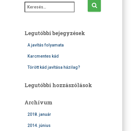
K
e
r
e
s
Legutóbbi bejegyzések
é
s
A javítás folyamata
:
Karcmentes kád
Törött kád javítása házilag?
Legutóbbi hozzászólások
Archívum
2018. január
2014. június