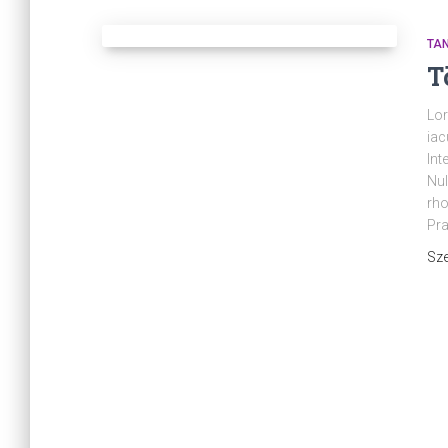
TA
T
Lor
iac
Int
Nul
rho
Pra
Sze