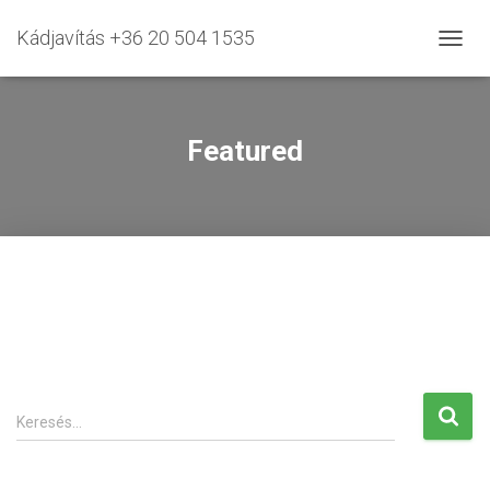
Kádjavítás +36 20 504 1535
NAVIG
BE-/K
Featured
K
Keresés…
e
r
e