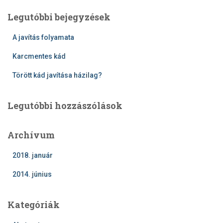
s
Legutóbbi bejegyzések
é
s
A javítás folyamata
:
Karcmentes kád
Törött kád javítása házilag?
Legutóbbi hozzászólások
Archívum
2018. január
2014. június
Kategóriák